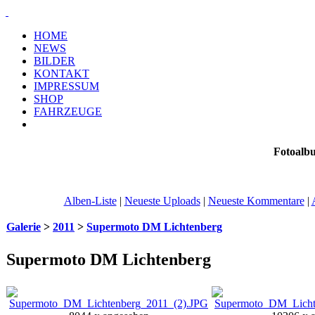
HOME
NEWS
BILDER
KONTAKT
IMPRESSUM
SHOP
FAHRZEUGE
Fotoalb
Alben-Liste
|
Neueste Uploads
|
Neueste Kommentare
|
Galerie
>
2011
>
Supermoto DM Lichtenberg
Supermoto DM Lichtenberg