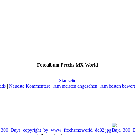
Fotoalbum Frechs MX World
Startseite
ads
|
Neueste Kommentare
|
Am meisten angesehen
|
Am besten bewert