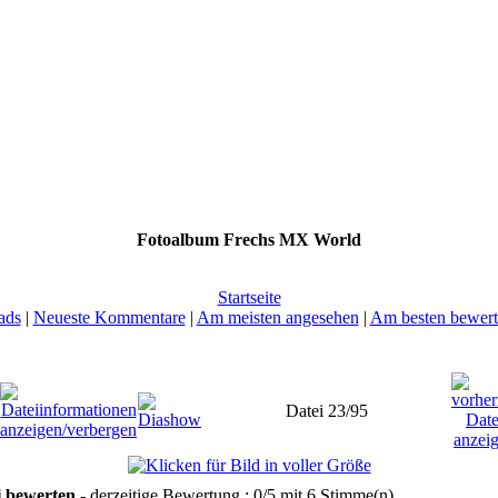
Fotoalbum Frechs MX World
Startseite
ads
|
Neueste Kommentare
|
Am meisten angesehen
|
Am besten bewert
Datei 23/95
i bewerten
- derzeitige Bewertung : 0/5 mit 6 Stimme(n)