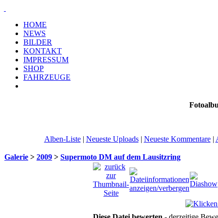
HOME
NEWS
BILDER
KONTAKT
IMPRESSUM
SHOP
FAHRZEUGE
Fotoalb
Alben-Liste
|
Neueste Uploads
|
Neueste Kommentare
|
Galerie
>
2009
>
Supermoto DM auf dem Lausitzring
Diese Datei bewerten
- derzeitige Bewe