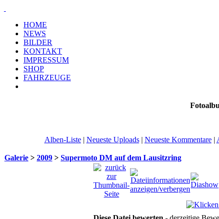
HOME
NEWS
BILDER
KONTAKT
IMPRESSUM
SHOP
FAHRZEUGE
Fotoalb
Alben-Liste
|
Neueste Uploads
|
Neueste Kommentare
|
Galerie
>
2009
>
Supermoto DM auf dem Lausitzring
Diese Datei bewerten
- derzeitige Bewe