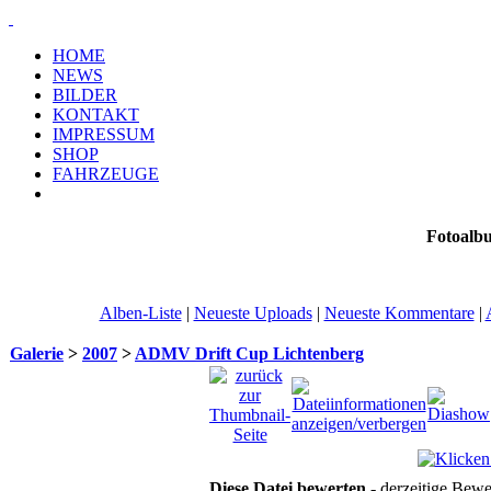
HOME
NEWS
BILDER
KONTAKT
IMPRESSUM
SHOP
FAHRZEUGE
Fotoalb
Alben-Liste
|
Neueste Uploads
|
Neueste Kommentare
|
Galerie
>
2007
>
ADMV Drift Cup Lichtenberg
Diese Datei bewerten
- derzeitige Bewe